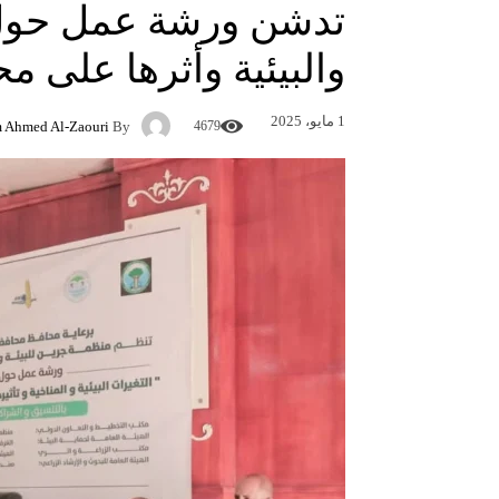
تدشن ورشة عمل حول ا
والبيئية وأثرها على م
1 مايو، 2025
 Ahmed Al-Zaouri
By
467
9