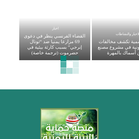
اخبار
لاخبار والنشاطات
القضاء الفرنسي ينظر في دعوى
مية تكشف مخالفات
69 مزارعا يمنيا ضد “توتال
نونية في مشروع مصنع
إنرجي” بسبب كارثة بيئية في
أسماك بالمهرة
حضرموت (ترجمة خاصة)