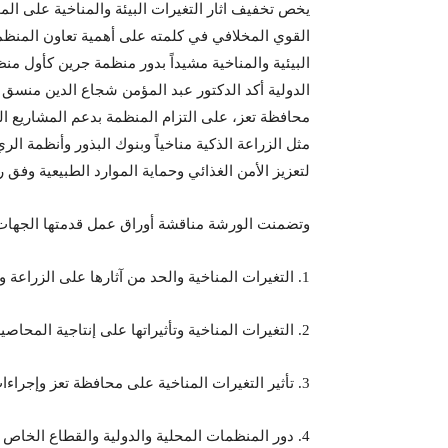
يخص تخفيف اثار التغيرات البيئة والمناخية على ال
القوي المخلافي في كلمته على أهمية تعاون المنظ
البيئية والمناخية مشيداً بدور منظمة جرين كأول 
الدولية أكد الدكتور عبد المؤمن شجاع الدين منسق م
محافظة تعز، على التزام المنظمة بدعم المشاريع الزر
مثل الزراعة الذكية مناخياً وبنوك البذور وأنظمة ا
لتعزيز الأمن الغذائي وحماية الموارد الطبيعية وفق ر
وتضمنت الورشة مناقشة أوراق عمل قدمتها الجهات 
1. التغيرات المناخية والحد من آثارها على الزراعة والبيئة في محافظة تعز – مقدمة من مكتب الزراعة؛
2. التغيرات المناخية وتأثيراتها على إنتاجية المحاصيل – مقدمة من الهيئة العامة للبحوث والإرشاد الزراعي؛
3. تأثير التغيرات المناخية على محافظة تعز وإجراءات التكيف والتخفيف – مقدمة من الهيئة العامة لحماية البيئة؛
4. دور المنظمات المحلية والدولية والقطاع الخاص 