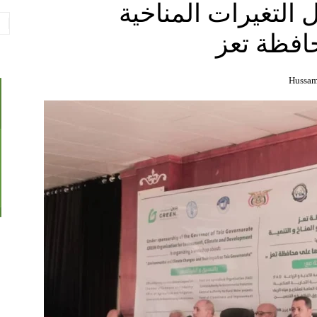
لتغيرات المناخية
حافظة تعز
Hussam