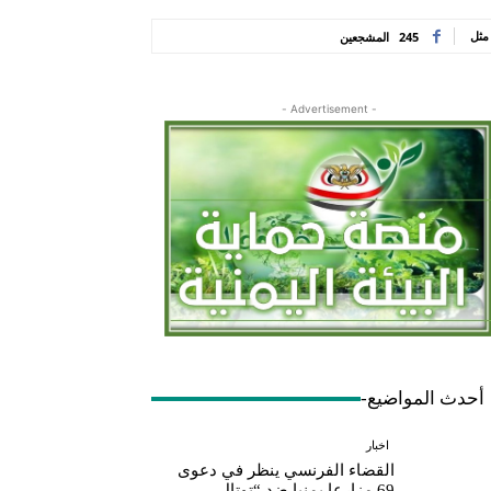
مثل
245
المشجعين
- Advertisement -
أحدث المواضيع-
اخبار
القضاء الفرنسي ينظر في دعوى
69 مزارعا يمنيا ضد “توتال