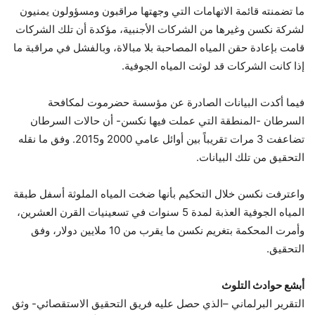
ما تضمنته قائمة الاتهامات التي وجهتها مراقبون ومسؤولون يمنيون
لشركة نكسن وغيرها من الشركات الأجنبية، مؤكدة أن تلك الشركات
قامت بإعادة حقن المياه المصاحبة بلا مبالاة، وبالفشل في مراقبة ما
إذا كانت الشركات قد لوثت المياه الجوفية.
فيما أكدت البيانات الصادرة عن مؤسسة حضرموت لمكافحة
السرطان -المنطقة التي عملت فيها نكسن- أن حالات السرطان
تضاعفت 3 مرات تقريباً بين أوائل عامي 2000 و2015. وفق ما نقله
التحقيق من تلك البيانات.
واعترفت نكسن خلال التحكيم بأنها ضخت المياه الملوثة أسفل طبقة
المياه الجوفية العذبة لمدة 5 سنوات في تسعينيات القرن العشرين،
وأمرت المحكمة بتغريم نكسن ما يقرب من 10 ملايين دولار، وفق
التحقيق.
أبشع حوادث التلوث
التقرير البرلماني –الذي حصل عليه فريق التحقيق الاستقصائي- وثق