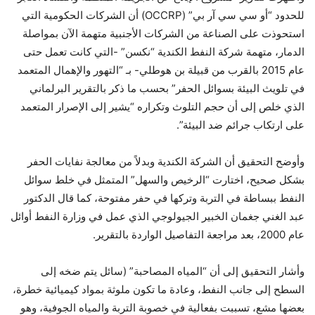
للحدود “أو سي سي آر بي” (OCCRP) أن الشركات الحكومية التي
استحوذت على الصناعة من الشركات الأجنبية متهمة الآن بمواصلة
الدمار، متهمة شركة النفط الكندية “نكسن” -التي كانت تعمل حتى
عام 2015 بالقرب من قبيلة بن هوطلي- بـ “التهور والإهمال المتعمد
في تلويث البيئة بسوائل الحفر” بحسب ما ذكر بالتقرير البرلماني
الذي خلص إلى أن حجم التلوث وتكراره “يشير إلى الإصرار المتعمد
على ارتكاب جرائم ضد البيئة”.
وأوضح التحقيق أن الشركة الكندية وبدلاً من معالجة نفايات الحفر
بشكل صحيح، اختارت “الرخيص والسهل” المتمثل في خلط سوائل
النفط ببساطة في التربة وتركها في حفر مفتوحة، كما قال الدكتور
عبد الغني جغمان الخبير الجيولوجي الذي عمل في وزارة النفط أوائل
عام 2000، بعد مراجعة التفاصيل الواردة بالتقرير.
وأشار التحقيق إلى أن “المياه المصاحبة” (سائل يتم ضخه إلى
السطح إلى جانب النفط، وعادة ما تكون ملوثة بمواد كيميائية خطرة،
بعضها مشع، تسببت بفعالية في خصوبة التربة والمياه الجوفية، وهو