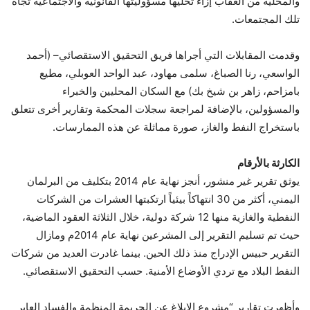
والمحلية من العقاب إزاء تخليها مسؤوليتها القانونية والاجتماعية تجاه
تلك المجتمعات.
وقدمت المقابلات التي أجراها فريق التحقيق الاستقصائي– (أحمد
الواسعي، رنا الصباغ، سلمى مهاود، عبد الواحد العوبلي، مطيع
بامزاحم، زاهر بن شيخ بك) مع السكان المحليين والخبراء
والمسؤولين، بالإضافة لمراجعة سجلات المحكمة وتقارير أخرى تتعلق
باستخراج النفط والغاز، صورة مماثلة عن هذه الممارسات.
الكارثة بالأرقام
يوثق تقرير غير منشور، أنجز نهاية عام 2014 بتكليف من البرلمان
اليمني، أكثر من 30 انتهاكاً بيئياً ارتكبتها العشرات من الشركات
النفطية والغازية منها 12 شركة دولية، خلال الثلاثة العقود الماضية،
حيث تم تسليم التقرير إلى المشرعين نهاية عام 2014م ومازال
التقرير حبيس الإدراج منذ ذلك الحين. بينما غادرت العديد من شركات
النفط البلاد مع تردي الأوضاع الأمنية. حسب التحقيق الاستقصائي.
وأظهرت تقارير “مشروع الإبلاغ عن الجريمة المنظمة والفساد العابر