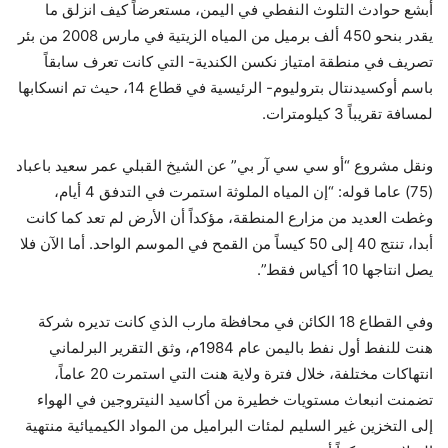
أبشع حوادث التلوث النفطي في اليمن، مستعرضاً كيف انزلق ما
يقدر بنحو 450 ألف برميل من المياه الزيتية في مارس 2008 من بئر
تصريف في منطقة امتياز نكسن الكندية- التي كانت تعرف سابقاً
باسم أوكسيدنتال بتروليوم- الرئيسية في قطاع 14، حيث تم انسكابها
لمسافة تقريباً 3 كيلومترات.
ونقل مشروع “أو سي سي آر بي” عن الشيخ القبلي عمر سعيد باعباد
(75) عاما قوله: “إن المياه الملوثة استمرت في التدفق 4 أيام،
وغطت العديد من مزارع المنطقة، مؤكداً أن الأرض لم تعد كما كانت
أبدا، تنتج 40 إلى 50 كيساً من القمح في الموسم الواحد. أما الآن فلا
يصل انتاجها 10 أكياس فقط”.
وفي القطاع 18 الكائن في محافظة مارب الذي كانت تديره شركة
هنت للنفط أول نفط باليمن عام 1984م، وثق التقرير البرلماني
انتهاكات مختلفة، خلال فترة ولاية هنت التي استمرت 20 عاماً،
تضمنت انبعاث مستويات خطيرة من أكاسيد النيتروجين في الهواء
إلى التخزين غير السليم لمئات البراميل من المواد الكيميائية منتهية